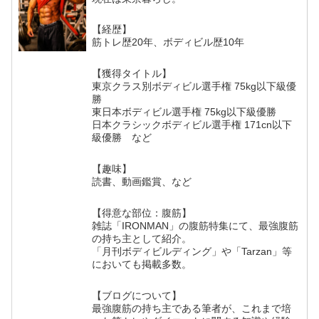
【経歴】
筋トレ歴20年、ボディビル歴10年
【獲得タイトル】
東京クラス別ボディビル選手権 75kg以下級優
勝
東日本ボディビル選手権 75kg以下級優勝
日本クラシックボディビル選手権 171cn以下
級優勝 など
【趣味】
読書、動画鑑賞、など
【得意な部位：腹筋】
雑誌「IRONMAN」の腹筋特集にて、最強腹筋
の持ち主として紹介。
「月刊ボディビルディング」や「Tarzan」等
においても掲載多数。
【ブログについて】
最強腹筋の持ち主である筆者が、これまで培