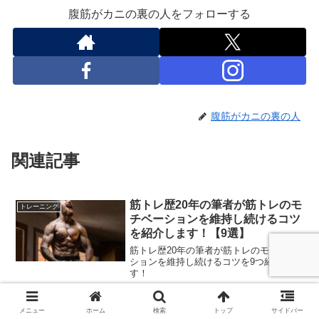
腹筋がカニの裏の人をフォローする
腹筋がカニの裏の人
関連記事
筋トレ歴20年の筆者が筋トレのモ
トレーニング
チベーションを維持し続けるコツ
を紹介します！【9選】
筋トレ歴20年の筆者が筋トレのモチベー
ションを維持し続けるコツを9つ紹介しま
す！
頭では分かっているのにできない
メニュー
ホーム
検索
トップ
サイドバー
ライフスタイル