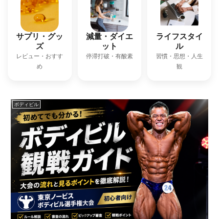
サプリ・グッ
減量・ダイエ
ライフスタイ
ズ
ット
ル
レビュー・おすす
停滞打破・有酸素
習慣・思想・人生
め
観
ボディビル