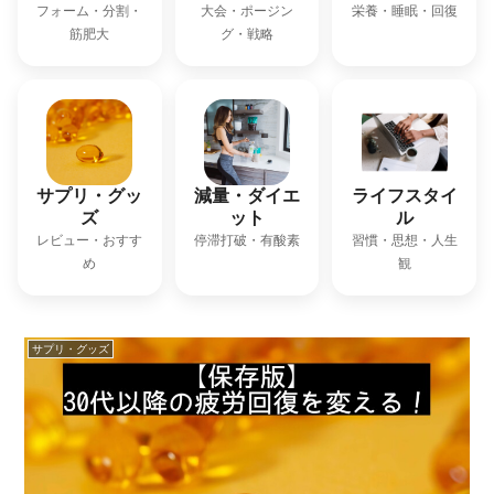
フォーム・分割・
大会・ポージン
栄養・睡眠・回復
筋肥大
グ・戦略
サプリ・グッ
減量・ダイエ
ライフスタイ
ズ
ット
ル
レビュー・おすす
停滞打破・有酸素
習慣・思想・人生
め
観
サプリ・グッズ