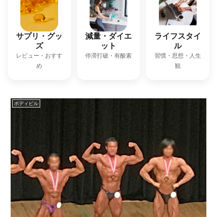
サプリ・グッ
減量・ダイエ
ライフスタイ
ズ
ット
ル
レビュー・おすす
停滞打破・有酸素
習慣・思想・人生
め
観
ボディビル