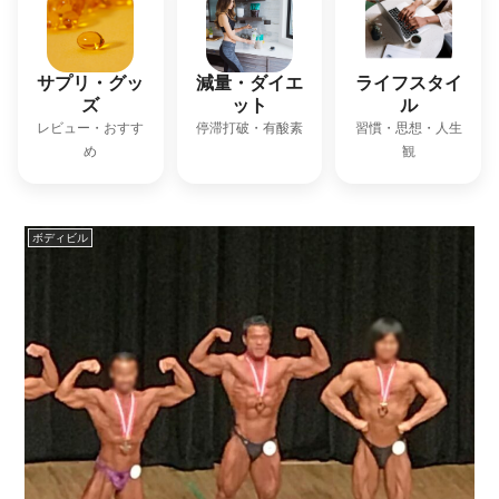
サプリ・グッ
減量・ダイエ
ライフスタイ
ズ
ット
ル
レビュー・おすす
停滞打破・有酸素
習慣・思想・人生
め
観
ボディビル