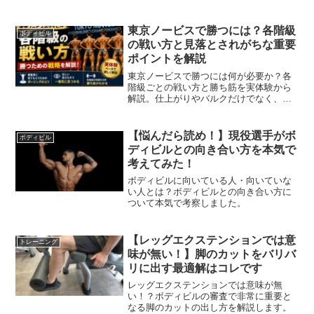
東京ノービスで勝つには？各階級
ボディビル
の戦い方と見落とされがちな重要
ポイントを解説
東京ノービスで勝つには何が必要か？各
階級ごとの戦い方と勝ち筋を実体験から
解説。仕上がりやバルクだけでなく、ポ
ージングや目立ち方など見落とされがち
な重要ポイントも詳しく紹介。
【悩んだら読め！】現役選手がボ
ボディビル
ディビルとの向き合い方を本気で
考えてみた！
ボディビルに向いている人・向いていな
い人とは？ボディビルとの向き合い方に
ついて本気で考察しました。
【レッグエクステンションでは意
トレーニング
味が無い！】脚のカットをバリバ
リに出す最適解はコレです
レッグエクステンションでは意味が無
い！？ボディビルの審査で非常に重要と
なる脚のカットの出し方を解説します。