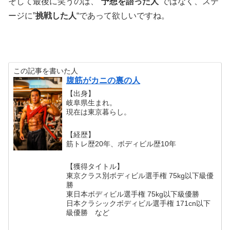
そして最後に笑うのは、”
予想を語った人
“ではなく、ステ
ージに”
挑戦した人
“であって欲しいですね。
この記事を書いた人
腹筋がカニの裏の人
【出身】
岐阜県生まれ。
現在は東京暮らし。
【経歴】
筋トレ歴20年、ボディビル歴10年
【獲得タイトル】
東京クラス別ボディビル選手権 75kg以下級優
勝
東日本ボディビル選手権 75kg以下級優勝
日本クラシックボディビル選手権 171cn以下
級優勝 など