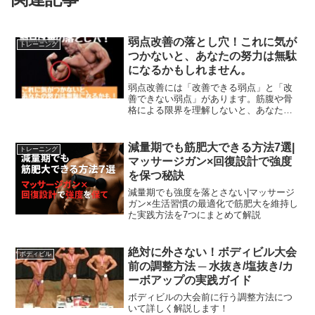
弱点改善の落とし穴！これに気が
トレーニング
つかないと、あなたの努力は無駄
になるかもしれません。
弱点改善には「改善できる弱点」と「改
善できない弱点」があります。筋腹や骨
格による限界を理解しないと、あなたの
努力は無駄に終わるかもしれません。自
己分析の重要性と正しい戦略について解
説します。
減量期でも筋肥大できる方法7選|
トレーニング
マッサージガン×回復設計で強度
を保つ秘訣
減量期でも強度を落とさない|マッサージ
ガン×生活習慣の最適化で筋肥大を維持し
た実践方法を7つにまとめて解説
絶対に外さない！ボディビル大会
ボディビル
前の調整方法 ─ 水抜き/塩抜き/カ
ーボアップの実践ガイド
ボディビルの大会前に行う調整方法につ
いて詳しく解説します！