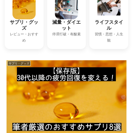
サプリ・グッ
減量・ダイエ
ライフスタイ
ズ
ット
ル
レビュー・おすす
停滞打破・有酸素
習慣・思想・人生
め
観
サプリ・グッズ