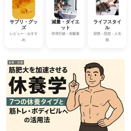
サプリ・グッ
減量・ダイエ
ライフスタイ
ズ
ット
ル
レビュー・おすす
停滞打破・有酸素
習慣・思想・人生
め
観
食事・休養