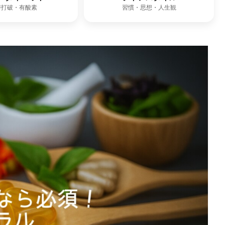
滞打破・有酸素
習慣・思想・人生観